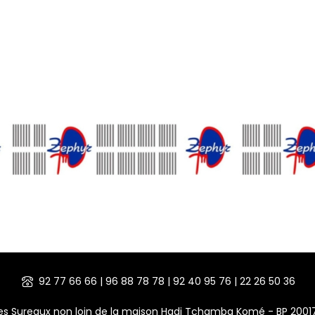
92 77 66 66 | 96 88 78 78 | 92 40 95 76 | 22 26 50 36
des Sureaux non loin de la maison Hadj Tchamba Komé - BP 200