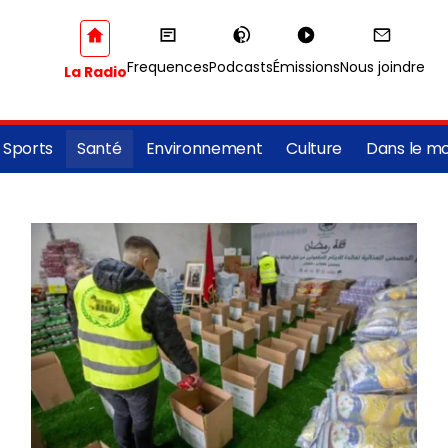
Frequences
Podcasts
Émissions
Nous joindre
La Radio
Sports
Santé
Environnement
Culture
Dans le m