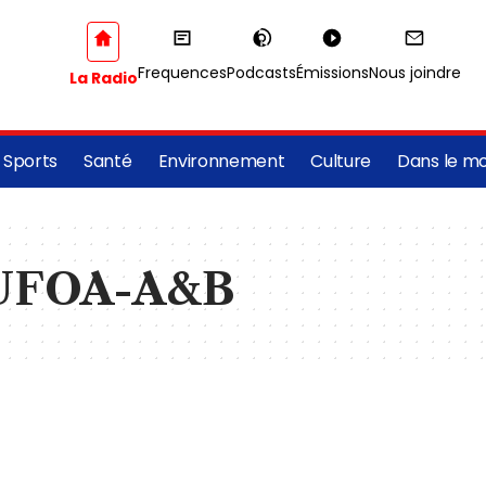
Frequences
Podcasts
Émissions
Nous joindre
La Radio
Sports
Santé
Environnement
Culture
Dans le m
UFOA-A&B