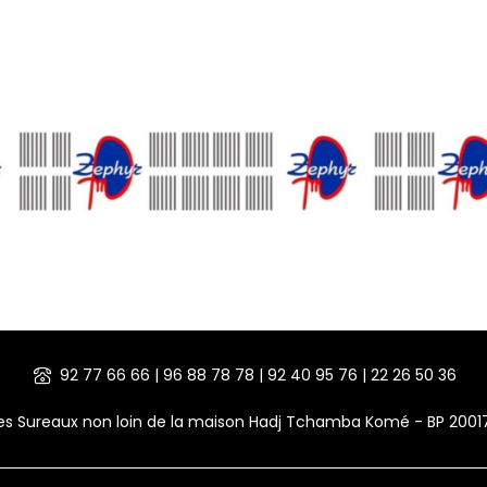
92 77 66 66 | 96 88 78 78 | 92 40 95 76 | 22 26 50 36
des Sureaux non loin de la maison Hadj Tchamba Komé - BP 200