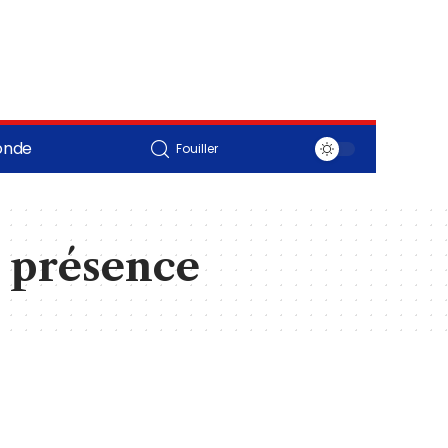
onde
Fouiller
e présence