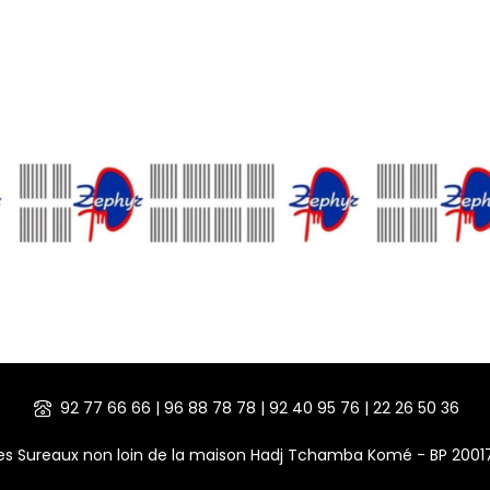
92 77 66 66 | 96 88 78 78 | 92 40 95 76 | 22 26 50 36
des Sureaux non loin de la maison Hadj Tchamba Komé - BP 200