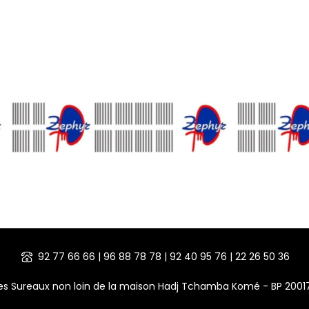
92 77 66 66 | 96 88 78 78 | 92 40 95 76 | 22 26 50 36
des Sureaux non loin de la maison Hadj Tchamba Komé - BP 200