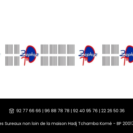
92 77 66 66 | 96 88 78 78 | 92 40 95 76 | 22 26 50 36
des Sureaux non loin de la maison Hadj Tchamba Komé - BP 200