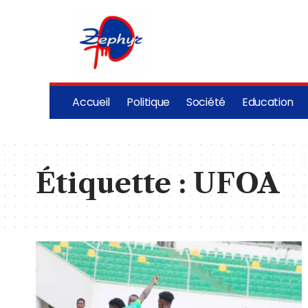
Accueil
Politique
Société
Education
Étiquette :
UFOA