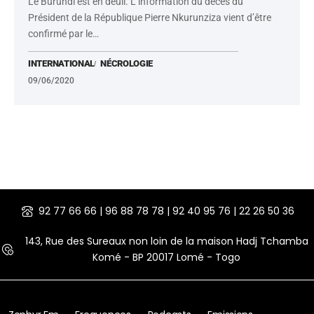
Le Burundi est en deuil. L’information du décès du
Président de la République Pierre Nkurunziza vient d’être
confirmé par le
…
INTERNATIONAL
NÉCROLOGIE
09/06/2020
92 77 66 66 | 96 88 78 78 | 92 40 95 76 | 22 26 50 36
143, Rue des Sureaux non loin de la maison Hadj Tchamba
Komé - BP 20017 Lomé - Togo