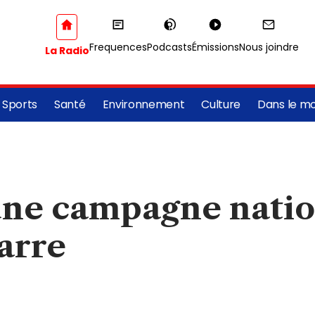
Frequences
Podcasts
Émissions
Nous joindre
La Radio
Sports
Santé
Environnement
Culture
Dans le m
 une campagne natio
arre