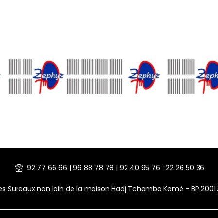
92 77 66 66 | 96 88 78 78 | 92 40 95 76 | 22 26 50 36
des Sureaux non loin de la maison Hadj Tchamba Komé - BP 200