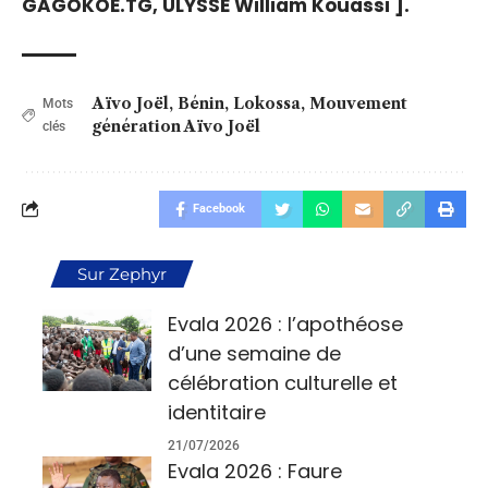
GAGOKOE.TG, ULYSSE William Kouassi ].
Aïvo Joël
,
Bénin
,
Lokossa
,
Mouvement
Mots
génération Aïvo Joël
clés
Facebook
Sur Zephyr
Evala 2026 : l’apothéose
d’une semaine de
célébration culturelle et
identitaire
21/07/2026
Evala 2026 : Faure