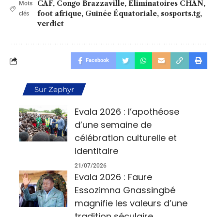
CAF
,
Congo Brazzaville
,
Eliminatoires CHAN
,
Mots
foot afrique
,
Guinée Équatoriale
,
sosports.tg
,
clés
verdict
Facebook
Sur Zephyr
Evala 2026 : l’apothéose
d’une semaine de
célébration culturelle et
identitaire
21/07/2026
Evala 2026 : Faure
Essozimna Gnassingbé
magnifie les valeurs d’une
tradition séculaire