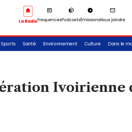
Frequences
Podcasts
Émissions
Nous joindre
La Radio
Sports
Santé
Environnement
Culture
Dans le m
dération Ivoirienne 