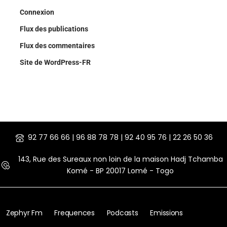
Connexion
Flux des publications
Flux des commentaires
Site de WordPress-FR
92 77 66 66 | 96 88 78 78 | 92 40 95 76 | 22 26 50 36
143, Rue des Sureaux non loin de la maison Hadj Tchamba
Komé - BP 20017 Lomé - Togo
Zephyr Fm
Frequences
Podcasts
Emissions