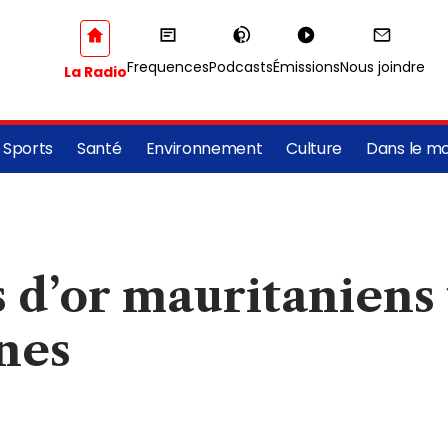
Frequences
Podcasts
Émissions
Nous joindre
La Radio
Sports
Santé
Environnement
Culture
Dans le m
d’or mauritaniens t
nes